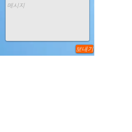
보내기
세계신지식인협회
환경부
한국내셔널러스트
환경연합운동
United Nations
소꿉놀이관광농원
울산바둑협회
E-mail만으로 가입/동영상 정보 및 교육정보센터