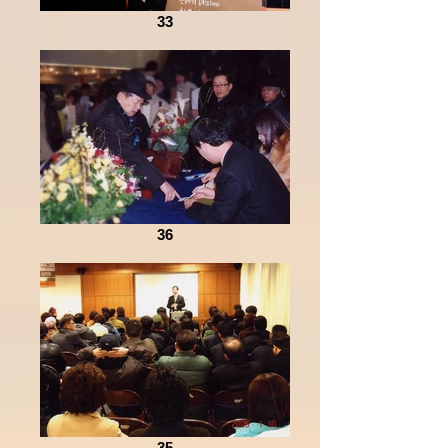
33
36
35