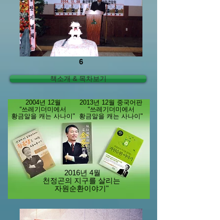
6
책소개 & 목차보기
2004년 12월
2013년 12월 중국어판
“쓰레기더미에서
“쓰레기더미에서
황금알을 캐는 사나이"
황금알을 캐는 사나이"
​ 2016년 4월
천정곤의 지구를 살리는
자원순환이야기"