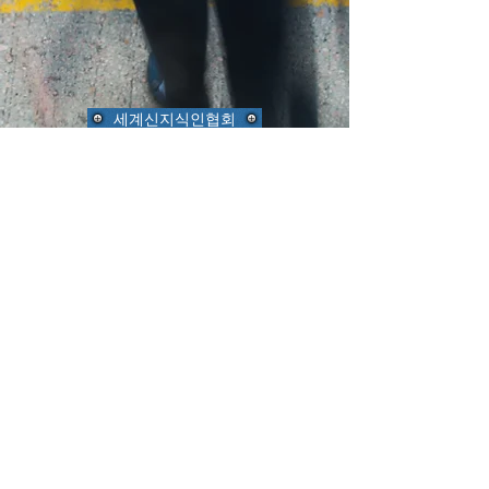
세계신지식인협회
환경부
한국내셔널러스트
환경연합운동
United Nations
소꿉놀이관광농원
울산바둑협회
E-mail만으로 가입/동영상 정보 및 교육정보센터
뉴스를
공유할수 있습니다.
울산광역시 남구 삼산로169(달동590-9) ·Tel:
050-5550-4545
·E-
mail:
adbankc@naver.com
Copyright ⓒ 1994/2016 www.recycle21.com All rights reserved."본