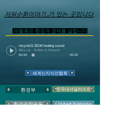
자원순환이야기』가
​있는 곳입니다.
재활용은 환경과 경제를 살립니다
recycle21 BGM healing sound
Mira Lin - Smiles in Heaven
00:00
00:00
세계신지식인협회
환경부
한국내셔널러스트
환경연합운동
United Nations
소꿉놀이관광농원
울산바둑협회