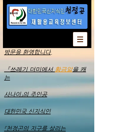
방문을 환영합니다.
『쓰레기 더미에서
황금알
을 캐
는
사나이』의 주인공
대한민국 신지식인
『천정곤의 지구를 살리는