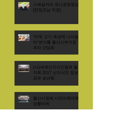
스페샬커피 생산공장영상
[천정곤님 직영]
“바둑 교기 육성에 나서달
라”변식룡 울산시부의장 관
계자 간담회
(사)세계신지식인협회 울산
지회 2017 신지식인 정보
공유 송년회
울산시장배 시민바둑대회
성황리에
박기주 울산 은가비커피 감