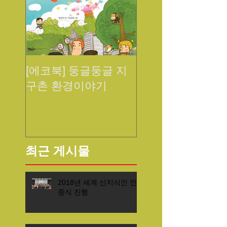
[에코북] 둥글둥글 지
구촌 환경이야기
최근 게시물
2018년 세계 신지식인 인
증식 진행