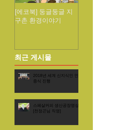
[에코북] 둥글둥글 지
구촌 환경이야기
최근 게시물
2018년 세계 신지식인 인
증식 진행
스페샬커피 생산공장영상
[천정곤님 직영]