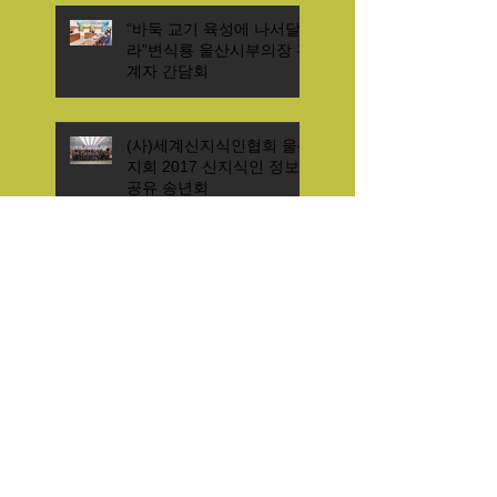
“바둑 교기 육성에 나서달
라”변식룡 울산시부의장 관
계자 간담회
(사)세계신지식인협회 울산
지회 2017 신지식인 정보
공유 송년회
울산시장배 시민바둑대회
성황리에
박기주 울산 은가비커피 감
독 “올해보다 나은 내년 기
대”