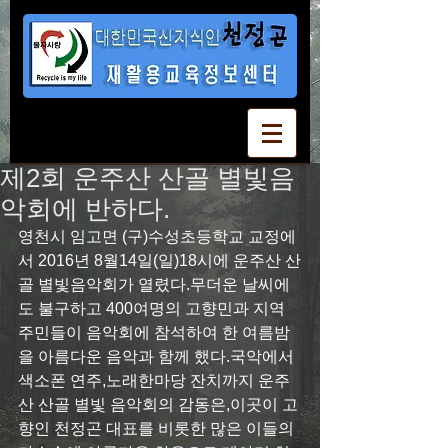
제2회 운주산 산골 별빛음
악회에 반하다.
영천시 임고면 (구)수성초등학교 교정에
서 2016년 8월14일(일)18시에 운주산 산
골 별빛음악회가 열렸다.무더운 날씨에
도 불구하고 400여명의 고향민과 지역 
주민들이 음악회에 참석하여 한 여름밤
을 아름다운 음악과 함께 했다.국악에서 
색소폰 연주,노래한마당 잔치까지 운주
산 산골 별빛 음악회의 감동은,이곳이 고
향인 천정곤 대표를 비롯한 많은 이들의 