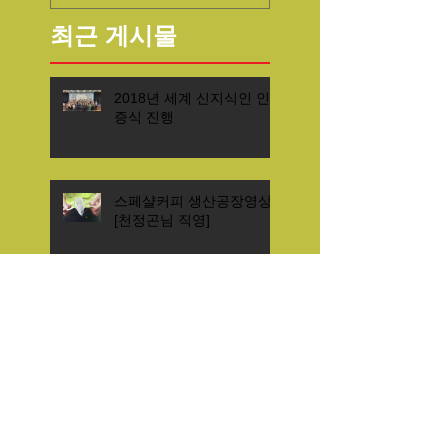
최근 게시물
2018년 세계 신지식인 인
증식 진행
스페샬커피 생산공장영상
[천정곤님 직영]
“바둑 교기 육성에 나서달
라”변식룡 울산시부의장 관
계자 간담회
(사)세계신지식인협회 울산
지회 2017 신지식인 정보