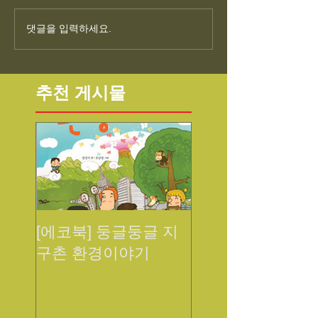
댓글을 입력하세요.
추천 게시물
[에코북] 둥글둥글 지
구촌 환경이야기