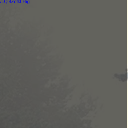
?v=QI8ZofkLHig