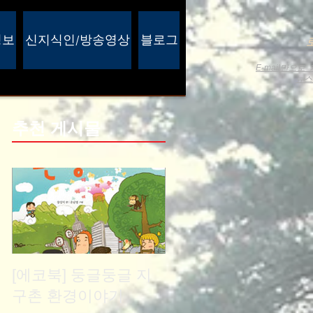
정보
신지식인/방송영상
블로그
E-mail만으
뉴
추천 게시물
[에코북] 둥글둥글 지
구촌 환경이야기