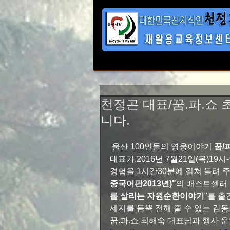
천정곤 대표/꿈.파.쇼
니다.
 울산 100인들의 영웅이야기 
꿈/
대표가,2016년 7월21일(목)1
경험을 1시간30분에 걸쳐 들려 
중국어판2013년)"
의 배스트셀러 
를 살리는 자원순환이야기
"를 출
세지를 듬뿍 전해 줄 수 있는 감
꿈.파.쇼 최해숙 대표님과 행사 