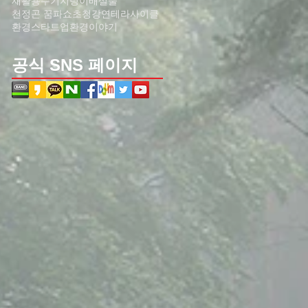
재활용수기
지렁이배설물
천정곤 꿈파쇼
초청강연
테라사이클
환경스타트업
환경이야기
공식 SNS 페이지