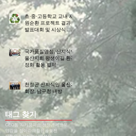
초·중·고등학교 교내 자
원순환 프로젝트 결과
발표대회 및 시상식 개
최
국가품질명장, 신지식인
울산지회 왕생이길 환경
정화 활동 펼쳐
천정곤 신지식인 울산지
회장, 남구청 내방
태그 찾기
CEO톰 쟈키
꿈파쇼 천정곤
에코북
영감을 잡아라
재활용공모전