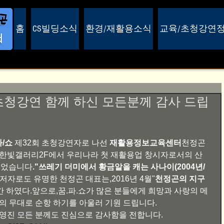
홈
CS빌딩소식
환경/재활용소식
교육/초청강연
 초청강연 함께 하신 모든분께 감사 드립
파/쇼
 제32회 초청강연자로 나선 
재활용정보교육센터
천정곤 
9시-한빛갤러리2F에서 우리나라 첫 재활용업 창시자로서의 산 
주었습니다
."쓰레기 더미에서 황금알을 캐는 사나이(2004년/
저자로도 유명한 천정곤 대표는,2016년 4월"
천정곤의 지구
간 하였다.앞으로,꿈.파.쇼가 많은 분들에게 희망과 사랑의 메
동의 무대로 순항 하기를 아울러 기원 드립니다.
운영진 모든 분께도 진심으로 감사함을 전합니다. 