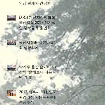
의장 관계자 간담회
(사)세계신지식인협회
울산지회 2017 신지식
인 정보공유 송년회
울산시장배 시민바둑대
회 성황리에
박기주 울산 은가비커피
감독 “올해보다 나은 내
년 기대”
2017 제주시, 대한민국
환경대상 자원순환부문
본상수상