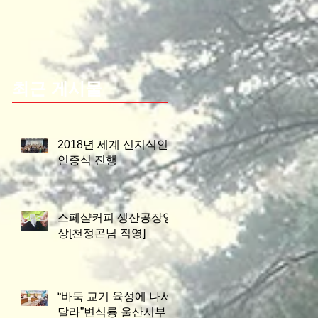
최근 게시물
2018년 세계 신지식인
인증식 진행
스페샬커피 생산공장영
상[천정곤님 직영]
“바둑 교기 육성에 나서
달라”변식룡 울산시부