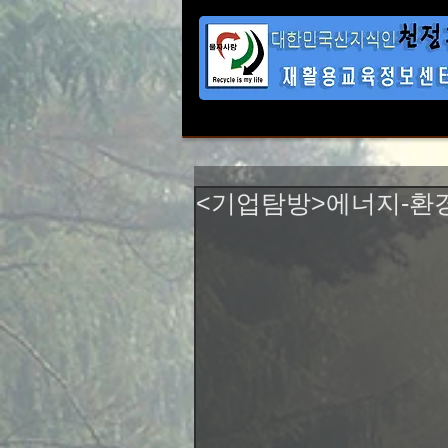
<기업탐방>에너지-환