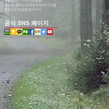
재활용수기
지렁이배설물
천정곤 꿈파쇼
초청강연
테라사이클
환경스타트업
환경이야기
공식 SNS 페이지