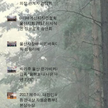
의장 관계자 간담회
(사)세계신지식인협회
울산지회 2017 신지식
인 정보공유 송년회
울산시장배 시민바둑대
회 성황리에
박기주 울산 은가비커피
감독 “올해보다 나은 내
년 기대”
2017 제주시, 대한민국
환경대상 자원순환부문
본상수상