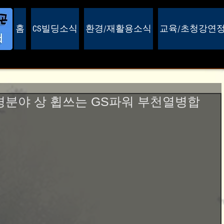
홈
CS빌딩소식
환경/재활용소식
교육/초청강연
경분야 상 휩쓰는 GS파워 부천열병합