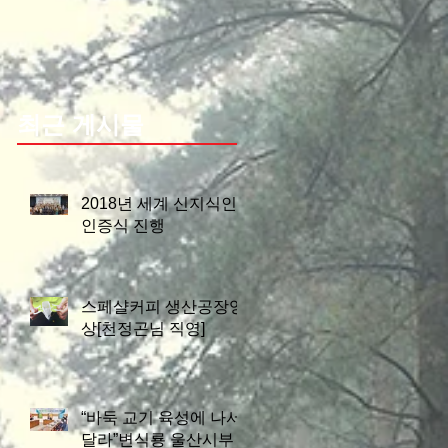
최근 게시물
2018년 세계 신지식인
인증식 진행
스페샬커피 생산공장영
상[천정곤님 직영]
“바둑 교기 육성에 나서
달라”변식룡 울산시부