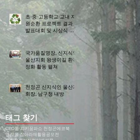
초·중·고등학교 교내 자
원순환 프로젝트 결과
발표대회 및 시상식 개
최
국가품질명장, 신지식인
울산지회 왕생이길 환경
정화 활동 펼쳐
천정곤 신지식인 울산지
회장, 남구청 내방
태그 찾기
CEO톰 쟈키
꿈파쇼 천정곤
에코북
영감을 잡아라
재활용공모전