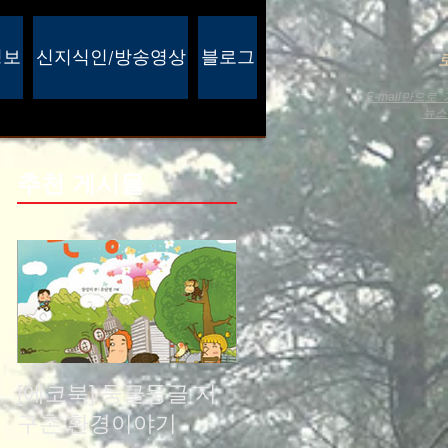
정보
신지식인/방송영상
블로그
E-mail만으
뉴
추천 게시물
[에코북] 둥글둥글 지
구촌 환경이야기